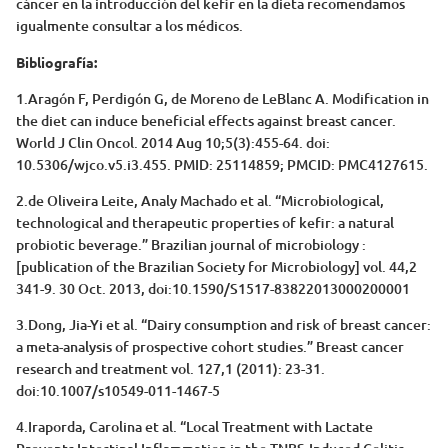
cáncer en la introducción del kefir en la dieta recomendamos
igualmente consultar a los médicos.
Bibliografía:
1.Aragón F, Perdigón G, de Moreno de LeBlanc A. Modification in
the diet can induce beneficial effects against breast cancer.
World J Clin Oncol. 2014 Aug 10;5(3):455-64. doi:
10.5306/wjco.v5.i3.455. PMID: 25114859; PMCID: PMC4127615.
2.de Oliveira Leite, Analy Machado et al. “Microbiological,
technological and therapeutic properties of kefir: a natural
probiotic beverage.” Brazilian journal of microbiology :
[publication of the Brazilian Society for Microbiology] vol. 44,2
341-9. 30 Oct. 2013, doi:10.1590/S1517-83822013000200001
3.Dong, Jia-Yi et al. “Dairy consumption and risk of breast cancer:
a meta-analysis of prospective cohort studies.” Breast cancer
research and treatment vol. 127,1 (2011): 23-31.
doi:10.1007/s10549-011-1467-5
4.Iraporda, Carolina et al. “Local Treatment with Lactate