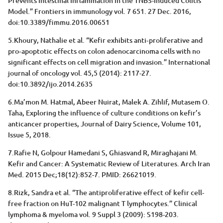
Prevents Intestinal Inflammation in the TNBS-Induced Colitis
Model.” Frontiers in immunology vol. 7 651. 27 Dec. 2016,
doi:10.3389/fimmu.2016.00651
5.Khoury, Nathalie et al. “Kefir exhibits anti‑proliferative and
pro‑apoptotic effects on colon adenocarcinoma cells with no
significant effects on cell migration and invasion.” International
journal of oncology vol. 45,5 (2014): 2117-27.
doi:10.3892/ijo.2014.2635
6.Ma’mon M. Hatmal, Abeer Nuirat, Malek A. Zihlif, Mutasem O.
Taha, Exploring the influence of culture conditions on kefir’s
anticancer properties, Journal of Dairy Science, Volume 101,
Issue 5, 2018.
7.Rafie N, Golpour Hamedani S, Ghiasvand R, Miraghajani M.
Kefir and Cancer: A Systematic Review of Literatures. Arch Iran
Med. 2015 Dec;18(12):852-7. PMID: 26621019.
8.Rizk, Sandra et al. “The antiproliferative effect of kefir cell-
free fraction on HuT-102 malignant T lymphocytes.” Clinical
lymphoma & myeloma vol. 9 Suppl 3 (2009): S198-203.