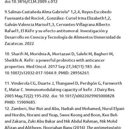
doi:10.3816/CLM.2009.s.012
9.Salinas-Castañeda Alma Gabriela* 1,2,4, Reyes-Escobedo
Fuensanta del Rocío4 , González- Curiel Irma Elizabeth1,2,
Galván-Valencia Marisol1,3, Cervantes-Villagrana Alberto
Rafael1, El Kéfir y su efecto antitumoral. Investigación y
Desarrollo en Ciencia y Tecnología de Alimentos Universidad de
Zacatecas. 2022
10. Sharifi M, Moridnia A, Mortazavi D, Salehi M, Bagheri M,
Sheikhi A. Kefir: a powerful probiotics with anticancer
properties. Med Oncol. 2017 Sep 27;34(11):183. doi:
10.1007/s12032-017-1044-9. PMID: 28956261.
11. Vinderola CG, Duarte J, Thangavel D, Perdigón G, Farnworth
E, Matar C. Immunomodulating capacity of kefir. J Dairy Res.
2005 May;72(2):195-202. doi: 10.1017/s0022029905000828.
PMID: 15909685.
12. Zamberi, Nur Rizi and Abu, Nadiah and Mohamed, Nurul Elyani
and Nordin, Noraini and Yeap, Swee Keong and Boon, Kee Beh
and Zakaria, Zuki Abu Bakar and Nik Abdul Rahman, Nik Mohd
Afizan and Alitheen, Noorjahan Banu (2016)
The antimetastatic